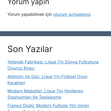
Yorum yapın
Yorum yapabilmek için
oturum açmalısınız
.
Son Yazılar
Yetenek Fabrikası: Ligue 1’in Dünya Futboluna
Oyuncu İhracı
Atletizm Ve Güç: Ligue 1’in Fiziksel Oyun
Karakteri
Modern Mabetler: Ligue 1’in Yenilenen
Stadyumları Ve Tesisleşme
Fransız Ekolü: Modern Futbola Yön Veren