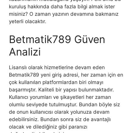
kuruluş hakkında daha fazla bilgi almak ister
misiniz? O zaman yazının devamına bakmanız
yeterli olacaktır.
Betmatik789 Güven
Analizi
Lisanslı olarak hizmetlerine devam eden
Betmatik789 yeni giriş adresi, her zaman için en
çok kullanılan platformlardan biri olmayı
başarmıştır. Kaliteli bir yapısı bulunmaktadır.
Kullanıcı yorumları ve şikayetleri her zaman
olumlu seviyede tutulmuştur. Bundan böyle siz
de onun kullanıcısı olarak yolunuza devam
edebilirsiniz. Bundan sonra siz de avantajlı
olacak ve dilediğiniz gibi paranızı