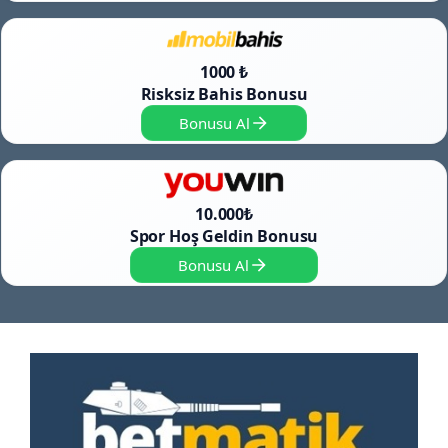
1000 ₺
Risksiz Bahis Bonusu
Bonusu Al
10.000₺
Spor Hoş Geldin Bonusu
Bonusu Al