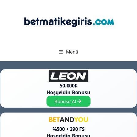
İçeriğe
atla
Menü
50.000₺
Hoşgeldin Bonusu
Bonusu Al
%500 + 290 FS
Hoşgeldin Bonusu