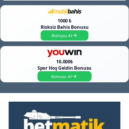
1000 ₺
Risksiz Bahis Bonusu
Bonusu Al
10.000₺
Spor Hoş Geldin Bonusu
Bonusu Al