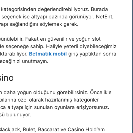
kategorisinden değerlendirebiliyoruz. Burada
Tek seçenek ise altyapı bazında görünüyor. NetEnt,
yapı sağlandığını söylemek gerek.
nülebilir. Fakat en güvenilir ve yoğun slot
de seçeneğe sahip. Haliyle yeterli diyebileceğimiz
ktarabiliyor.
Betmatik mobil
giriş yaptıktan sonra
leceğinizi unutmayın.
sino
in daha yoğun olduğunu görebilirsiniz. Öncelikle
larına özel olarak hazırlanmış kategoriler
a altyapı için sunulan oyunlara erişiyorsunuz.
sü bulunuyor.
lackjack, Rulet, Baccarat ve Casino Hold’em