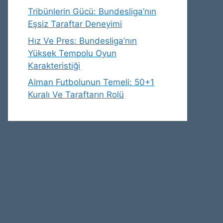
Tribünlerin Gücü: Bundesliga’nın
Eşsiz Taraftar Deneyimi
Hız Ve Pres: Bundesliga’nın
Yüksek Tempolu Oyun
Karakteristiği
Alman Futbolunun Temeli: 50+1
Kuralı Ve Taraftarın Rolü