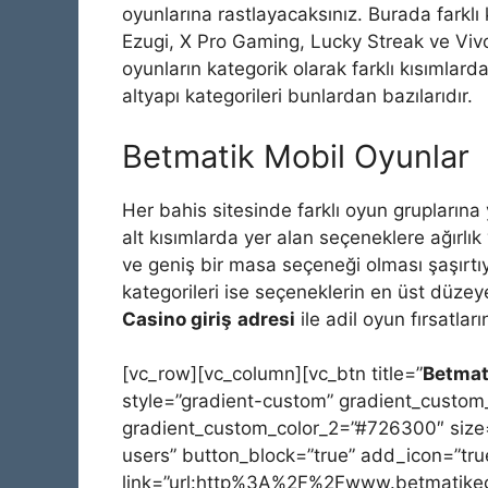
oyunlarına rastlayacaksınız. Burada farklı k
Ezugi, X Pro Gaming, Lucky Streak ve Vivo
oyunların kategorik olarak farklı kısımlarda
altyapı kategorileri bunlardan bazılarıdır.
Betmatik Mobil Oyunlar
Her bahis sitesinde farklı oyun gruplarına 
alt kısımlarda yer alan seçeneklere ağırlık
ve geniş bir masa seçeneği olması şaşır
kategorileri ise seçeneklerin en üst düzeye
Casino giriş
adresi
ile adil oyun fırsatlar
[vc_row][vc_column][vc_btn title=”
Betmati
style=”gradient-custom” gradient_custom
gradient_custom_color_2=”#726300″ size=
users” button_block=”true” add_icon=”tru
link=”url:http%3A%2F%2Fwww.betmatikegi