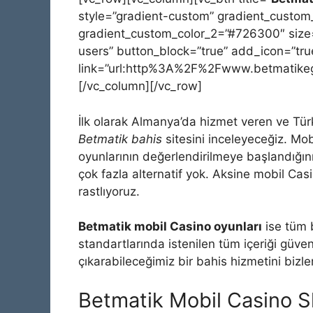
style=”gradient-custom” gradient_custom
gradient_custom_color_2=”#726300″ size=
users” button_block=”true” add_icon=”tru
link=”url:http%3A%2F%2Fwww.betmatikegi
[/vc_column][/vc_row]
İlk olarak Almanya’da hizmet veren ve Tür
Betmatik bahis
sitesini inceleyeceğiz. Mo
oyunlarının değerlendirilmeye başlandığın
çok fazla alternatif yok. Aksine mobil Cas
rastlıyoruz.
Betmatik mobil Casino oyunları
ise tüm b
standartlarında istenilen tüm içeriği güveni
çıkarabileceğimiz bir bahis hizmetini bizler
Betmatik Mobil Casino S