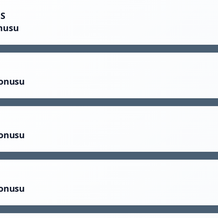
FS
nusu
Bonusu
Bonusu
Bonusu