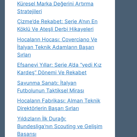
Küresel Marka Değerini Artırma
Stratejileri
Çizme’de Rekabet: Serie A’nın En
Köklü Ve Ateşli Derbi Hikayeleri
Hocaların Hocası: Coverciano Ve
İtalyan Teknik Adamların Başarı
Sırları
Efsanevi Yıllar: Serie A’da “yedi Kız
Kardeş” Dönemi Ve Rekabet
Savunma Sanatı: İtalyan
Futbolunun Taktiksel Mirası
Hocaların Fabrikası: Alman Teknik
Direktörlerin Başarı Sırları
Yıldızların İlk Durağı:
Bundesliga’nın Scouting ve Gelişim
Başarısı