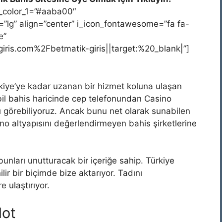
_color_1=”#aaba00″
”lg” align=”center” i_icon_fontawesome=”fa fa-
e”
ris.com%2Fbetmatik-giris||target:%20_blank|”]
kiye’ye kadar uzanan bir hizmet koluna ulaşan
bil bahis haricinde cep telefonundan Casino
ı görebiliyoruz. Ancak bunu net olarak sunabilen
ino altyapısını değerlendirmeyen bahis şirketlerine
unları unutturacak bir içeriğe sahip. Türkiye
lir bir biçimde bize aktarıyor. Tadını
e ulaştırıyor.
lot