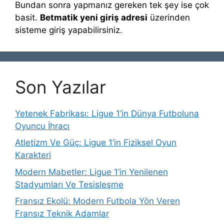
Bundan sonra yapmanız gereken tek şey ise çok
basit.
Betmatik yeni giriş adresi
üzerinden
sisteme giriş yapabilirsiniz.
Son Yazılar
Yetenek Fabrikası: Ligue 1’in Dünya Futboluna
Oyuncu İhracı
Atletizm Ve Güç: Ligue 1’in Fiziksel Oyun
Karakteri
Modern Mabetler: Ligue 1’in Yenilenen
Stadyumları Ve Tesisleşme
Fransız Ekolü: Modern Futbola Yön Veren
Fransız Teknik Adamlar