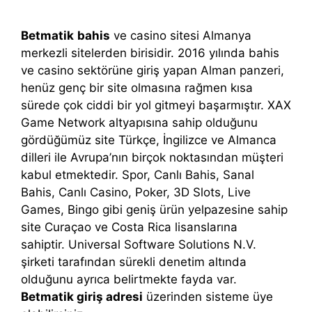
Betmatik
bahis
ve casino sitesi Almanya
merkezli sitelerden birisidir. 2016 yılında bahis
ve casino sektörüne giriş yapan Alman panzeri,
henüz genç bir site olmasına rağmen kısa
sürede çok ciddi bir yol gitmeyi başarmıştır. XAX
Game Network altyapısına sahip olduğunu
gördüğümüz site Türkçe, İngilizce ve Almanca
dilleri ile Avrupa’nın birçok noktasından müşteri
kabul etmektedir. Spor, Canlı Bahis, Sanal
Bahis, Canlı Casino, Poker, 3D Slots, Live
Games, Bingo gibi geniş ürün yelpazesine sahip
site Curaçao ve Costa Rica lisanslarına
sahiptir. Universal Software Solutions N.V.
şirketi tarafından sürekli denetim altında
olduğunu ayrıca belirtmekte fayda var.
Betmatik giriş adresi
üzerinden sisteme üye