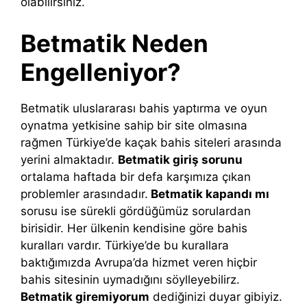
olabilirsiniz.
Betmatik Neden
Engelleniyor?
Betmatik uluslararası bahis yaptırma ve oyun
oynatma yetkisine sahip bir site olmasına
rağmen Türkiye’de kaçak bahis siteleri arasında
yerini almaktadır.
Betmatik giriş sorunu
ortalama haftada bir defa karşımıza çıkan
problemler arasındadır.
Betmatik kapandı mı
sorusu ise sürekli gördüğümüz sorulardan
birisidir. Her ülkenin kendisine göre bahis
kuralları vardır. Türkiye’de bu kurallara
baktığımızda Avrupa’da hizmet veren hiçbir
bahis sitesinin uymadığını söylleyebilirz.
Betmatik giremiyorum
dediğinizi duyar gibiyiz.