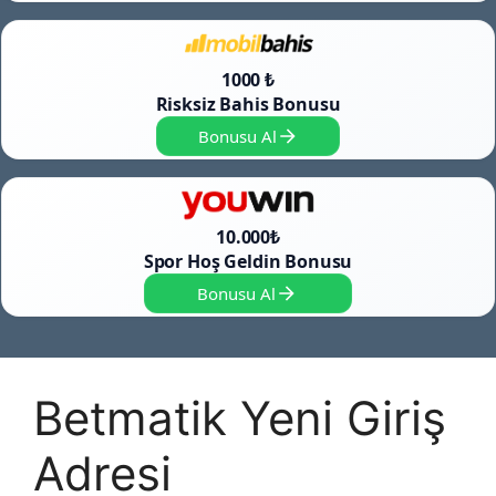
1000 ₺
Risksiz Bahis Bonusu
Bonusu Al
10.000₺
Spor Hoş Geldin Bonusu
Bonusu Al
Betmatik Yeni Giriş
Adresi