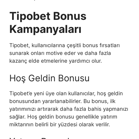
Tipobet Bonus
Kampanyaları
Tipobet, kullanıcılarına çeşitli bonus fırsatları
sunarak onları motive eder ve daha fazla
kazanç elde etmelerine yardımcı olur.
Hoş Geldin Bonusu
Tipobet’e yeni üye olan kullanıcılar, hoş geldin
bonusundan yararlanabilirler. Bu bonus, ilk
yatırımınızı artırarak daha fazla bahis yapmanızı
sağlar. Hoş geldin bonusu genellikle yatırım
miktarının belirli bir yüzdesi olarak verilir.