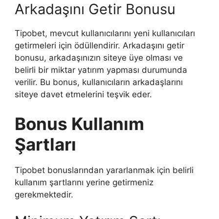
Arkadaşını Getir Bonusu
Tipobet, mevcut kullanıcılarını yeni kullanıcıları
getirmeleri için ödüllendirir. Arkadaşını getir
bonusu, arkadaşınızın siteye üye olması ve
belirli bir miktar yatırım yapması durumunda
verilir. Bu bonus, kullanıcıların arkadaşlarını
siteye davet etmelerini teşvik eder.
Bonus Kullanım
Şartları
Tipobet bonuslarından yararlanmak için belirli
kullanım şartlarını yerine getirmeniz
gerekmektedir.