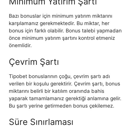
Minimum Yatırım Şartı
Bazı bonuslar için minimum yatırım miktarını
karşılamanız gerekmektedir. Bu miktar, her
bonus için farklı olabilir. Bonus talebi yapmadan
önce minimum yatırım şartını kontrol etmeniz
önemlidir.
Çevrim Şartı
Tipobet bonuslarının çoğu, çevrim şartı adı
verilen bir koşulu gerektirir. Çevrim şartı, bonus
miktarını belirli bir katılım oranında bahis
yaparak tamamlamanız gerektiği anlamına gelir.
Bu şartı yerine getirmeden bonus çekilemez.
Süre Sınırlaması