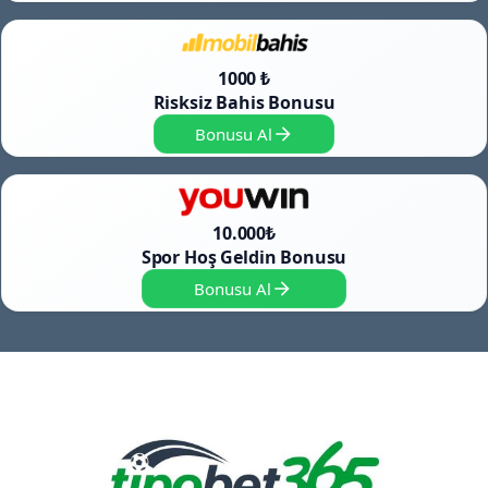
1000 ₺
Risksiz Bahis Bonusu
Bonusu Al
10.000₺
Spor Hoş Geldin Bonusu
Bonusu Al