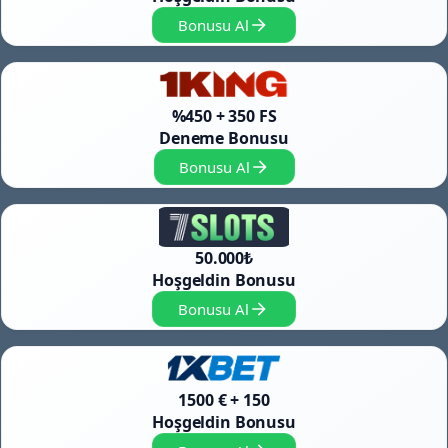
Bonusu Al
%450 + 350 FS
Deneme Bonusu
Bonusu Al
50.000₺
Hoşgeldin Bonusu
Bonusu Al
1500 € + 150
Hoşgeldin Bonusu