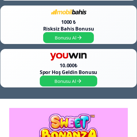
1000 ₺
Risksiz Bahis Bonusu
Bonusu Al
10.000₺
Spor Hoş Geldin Bonusu
Bonusu Al