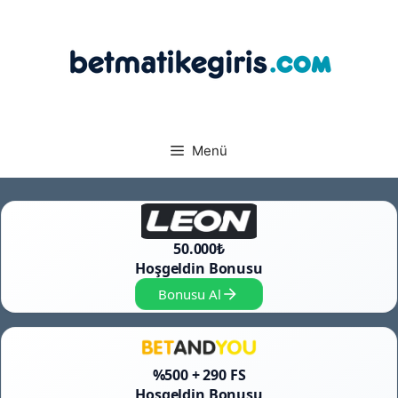
İçeriğe
atla
Menü
50.000₺
Hoşgeldin Bonusu
Bonusu Al
%500 + 290 FS
Hoşgeldin Bonusu