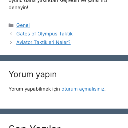
oyunu daha yakından keşfedin ve şansınızı
deneyin!
Kategoriler
Genel
Gates of Olympus Taktik
Aviator Taktikleri Neler?
Yorum yapın
Yorum yapabilmek için
oturum açmalısınız
.