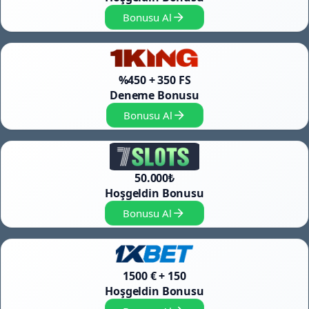
Bonusu Al
%450 + 350 FS
Deneme Bonusu
Bonusu Al
50.000₺
Hoşgeldin Bonusu
Bonusu Al
1500 € + 150
Hoşgeldin Bonusu