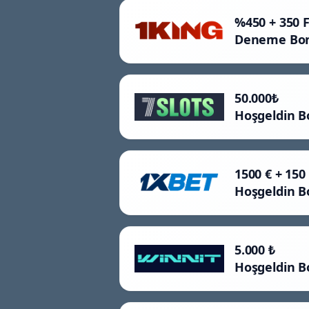
%450 + 350 
Deneme Bo
50.000₺
Hoşgeldin 
1500 € + 150
Hoşgeldin 
5.000 ₺
Hoşgeldin 