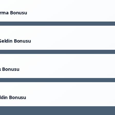
tırma Bonusu
Geldin Bonusu
is Bonusu
ldin Bonusu