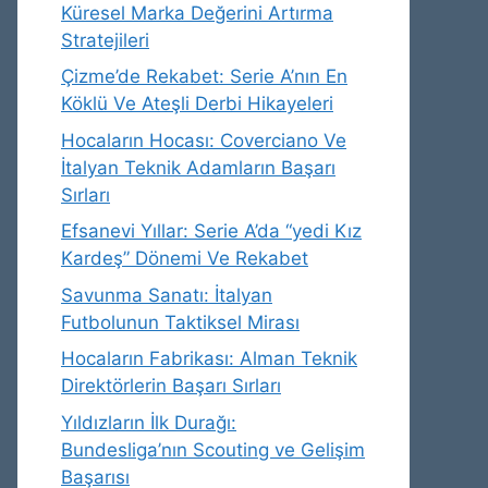
Küresel Marka Değerini Artırma
Stratejileri
Çizme’de Rekabet: Serie A’nın En
Köklü Ve Ateşli Derbi Hikayeleri
Hocaların Hocası: Coverciano Ve
İtalyan Teknik Adamların Başarı
Sırları
Efsanevi Yıllar: Serie A’da “yedi Kız
Kardeş” Dönemi Ve Rekabet
Savunma Sanatı: İtalyan
Futbolunun Taktiksel Mirası
Hocaların Fabrikası: Alman Teknik
Direktörlerin Başarı Sırları
Yıldızların İlk Durağı:
Bundesliga’nın Scouting ve Gelişim
Başarısı