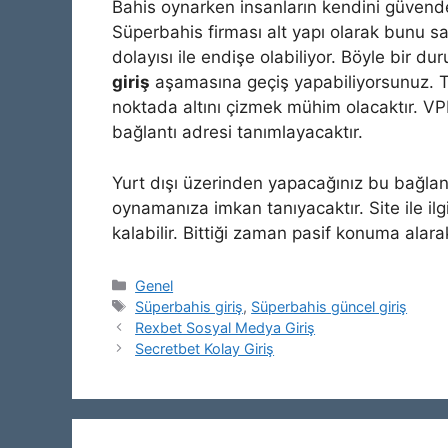
Bahis oynarken insanların kendini güvend
Süperbahis firması alt yapı olarak bunu sağ
dolayısı ile endişe olabiliyor. Böyle bir 
giriş
aşamasına geçiş yapabiliyorsunuz. Tar
noktada altını çizmek mühim olacaktır. VPN
bağlantı adresi tanımlayacaktır.
Yurt dışı üzerinden yapacağınız bu bağla
oynamanıza imkan tanıyacaktır. Site ile ilgi
kalabilir. Bittiği zaman pasif konuma alarak
Kategoriler
Genel
Etiketler
Süperbahis giriş
,
Süperbahis güncel giriş
Rexbet Sosyal Medya Giriş
Secretbet Kolay Giriş