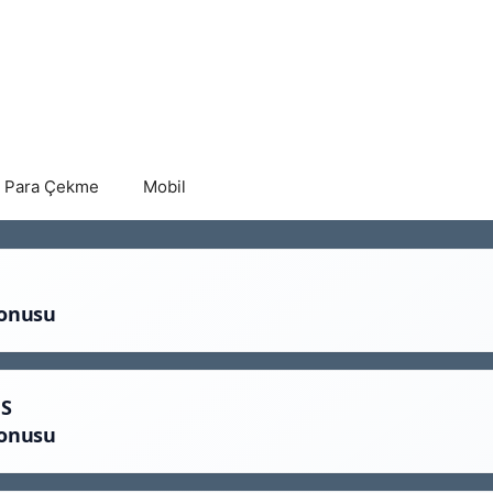
Para Çekme
Mobil
Bonusu
FS
Bonusu