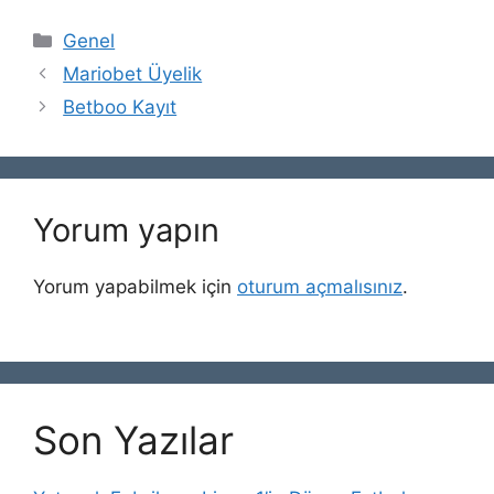
Kategoriler
Genel
Mariobet Üyelik
Betboo Kayıt
Yorum yapın
Yorum yapabilmek için
oturum açmalısınız
.
Son Yazılar