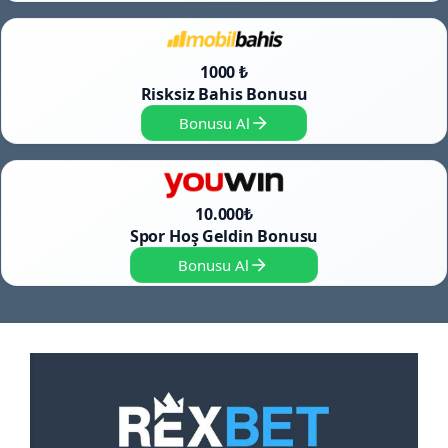
1000 ₺
Risksiz Bahis Bonusu
Bonusu Al
10.000₺
Spor Hoş Geldin Bonusu
Bonusu Al