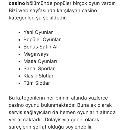
casino
bölümünde popüler birçok oyun vardır.
Bizi web sayfasında karşılayan casino
kategorileri şu şekildedir:
Yeni Oyunlar
Popüler Oyunlar
Bonus Satın Al
Megaways
Masa Oyunları
Sanal Sporlar
Klasik Slotlar
Tüm Slotlar
Bu kategorilerin her birinin altında yüzlerce
casino oyunu bulunmaktadır. Buna ek olarak
servis sağlayıcıları da hemen oyunların altında
yer almaktadır. Dolayısıyla genel olarak
süreçlerin şeffaf olduğu söylenebilir.