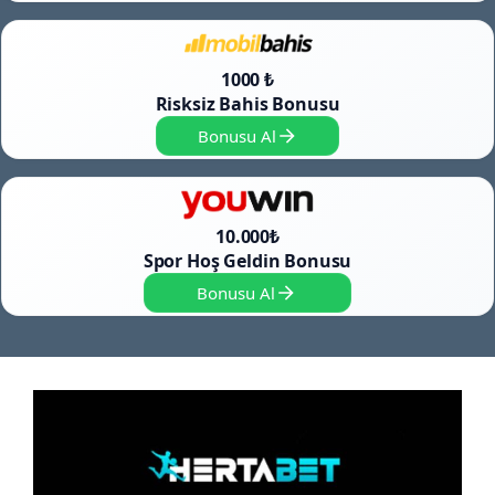
1000 ₺
Risksiz Bahis Bonusu
Bonusu Al
10.000₺
Spor Hoş Geldin Bonusu
Bonusu Al