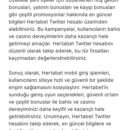
Özellikle yeni üyeler için düzenlenen hoş geldin
bonusları, yatırım bonusları ve kayıp bonusları
gibi çeşitli promosyonlar hakkında en güncel
bilgileri Hertabet Twitter hesabı üzerinden
alabilirsiniz. Bu kampanyalar, kullanıcıların bahis
ve casino deneyimlerini daha kazançlı hale
getirmeyi amaçlar. Hertabet Twitter hesabını
düzenli olarak takip ederek, bu tür fırsatları
kaçırmadan değerlendirebilirsiniz.
Sonuç olarak, Hertabet mobil giriş işlemleri,
kullanıcıların siteye hızlı ve güvenli bir şekilde
erişim sağlamasını kolaylaştırır. Hertabet’in
sunduğu geniş oyun seçenekleri, güvenli ortam
ve çeşitli bonuslar ile bahis ve casino
deneyiminizi daha keyifli ve kazançlı hale
getirebilirsiniz. Unutmayın, Hertabet Twitter
hesabını takip ederek, en güncel bilgilere ve