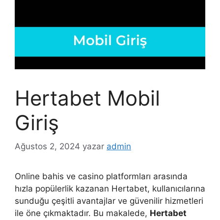
Hertabet Mobil
Giriş
Ağustos 2, 2024
yazar
admin
Online bahis ve casino platformları arasında
hızla popülerlik kazanan Hertabet, kullanıcılarına
sunduğu çeşitli avantajlar ve güvenilir hizmetleri
ile öne çıkmaktadır. Bu makalede,
Hertabet