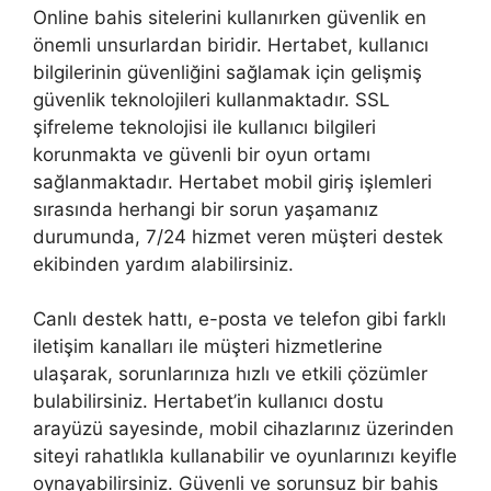
Online bahis sitelerini kullanırken güvenlik en
önemli unsurlardan biridir. Hertabet, kullanıcı
bilgilerinin güvenliğini sağlamak için gelişmiş
güvenlik teknolojileri kullanmaktadır. SSL
şifreleme teknolojisi ile kullanıcı bilgileri
korunmakta ve güvenli bir oyun ortamı
sağlanmaktadır. Hertabet mobil giriş işlemleri
sırasında herhangi bir sorun yaşamanız
durumunda, 7/24 hizmet veren müşteri destek
ekibinden yardım alabilirsiniz.
Canlı destek hattı, e-posta ve telefon gibi farklı
iletişim kanalları ile müşteri hizmetlerine
ulaşarak, sorunlarınıza hızlı ve etkili çözümler
bulabilirsiniz. Hertabet’in kullanıcı dostu
arayüzü sayesinde, mobil cihazlarınız üzerinden
siteyi rahatlıkla kullanabilir ve oyunlarınızı keyifle
oynayabilirsiniz. Güvenli ve sorunsuz bir bahis