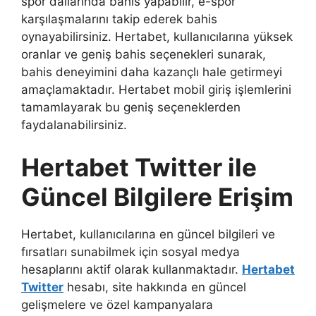
spor dallarında bahis yapabilir, e-spor
karşılaşmalarını takip ederek bahis
oynayabilirsiniz. Hertabet, kullanıcılarına yüksek
oranlar ve geniş bahis seçenekleri sunarak,
bahis deneyimini daha kazançlı hale getirmeyi
amaçlamaktadır. Hertabet mobil giriş işlemlerini
tamamlayarak bu geniş seçeneklerden
faydalanabilirsiniz.
Hertabet Twitter ile
Güncel Bilgilere Erişim
Hertabet, kullanıcılarına en güncel bilgileri ve
fırsatları sunabilmek için sosyal medya
hesaplarını aktif olarak kullanmaktadır.
Hertabet
Twitter
hesabı, site hakkında en güncel
gelişmelere ve özel kampanyalara