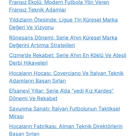
Fransız Ekolü: Modern Futbola Yön Veren
Fransız Teknik Adamlar
Yıldızların Ötesinde: Ligue 1’in Küresel Marka
Değeri Ve Vizyonu
Rönesans Dönemi: Serie A’nın Küresel Marka
Değerini Artırma Stratejileri
Çizme’de Rekabet: Serie A’nın En Köklü Ve Ateşli
Derbi Hikayeleri
Hocaların Hocası: Coverciano Ve İtalyan Teknik
Adamların Başarı Sırları
Efsanevi Yıllar: Serie A’da “yedi Kız Kardeş”
Dönemi Ve Rekabet
Savunma Sanatı: İtalyan Futbolunun Taktiksel
Mirası
Hocaların Fabrikası: Alman Teknik Direktörlerin
Başarı Sırları