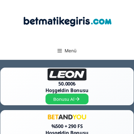
İçeriğe
atla
Menü
50.000₺
Hoşgeldin Bonusu
Bonusu Al
%500 + 290 FS
Hoşgeldin Bonusu