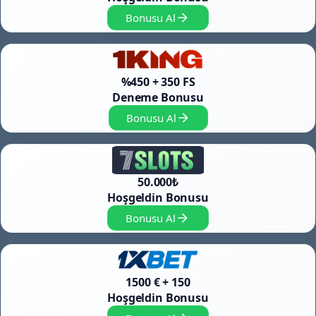
Bonusu Al
%450 + 350 FS
Deneme Bonusu
Bonusu Al
50.000₺
Hoşgeldin Bonusu
Bonusu Al
1500 € + 150
Hoşgeldin Bonusu