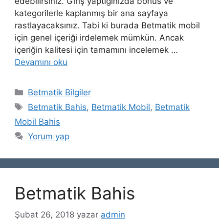
edebilirsiniz. Giriş yaptığınızda bonus ve
kategorilerle kaplanmış bir ana sayfaya
rastlayacaksınız. Tabi ki burada Betmatik mobil
için genel içeriği irdelemek mümkün. Ancak
içeriğin kalitesi için tamamını incelemek …
Devamını oku
Kategoriler
Betmatik Bilgiler
Etiketler
Betmatik Bahis
,
Betmatik Mobil
,
Betmatik
Mobil Bahis
Yorum yap
Betmatik Bahis
Şubat 26, 2018
yazar
admin