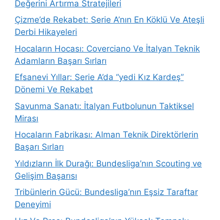
Değerini Artırma Stratejileri
Çizme’de Rekabet: Serie A’nın En Köklü Ve Ateşli
Derbi Hikayeleri
Hocaların Hocası: Coverciano Ve İtalyan Teknik
Adamların Başarı Sırları
Efsanevi Yıllar: Serie A’da “yedi Kız Kardeş”
Dönemi Ve Rekabet
Savunma Sanatı: İtalyan Futbolunun Taktiksel
Mirası
Hocaların Fabrikası: Alman Teknik Direktörlerin
Başarı Sırları
Yıldızların İlk Durağı: Bundesliga’nın Scouting ve
Gelişim Başarısı
Tribünlerin Gücü: Bundesliga’nın Eşsiz Taraftar
Deneyimi