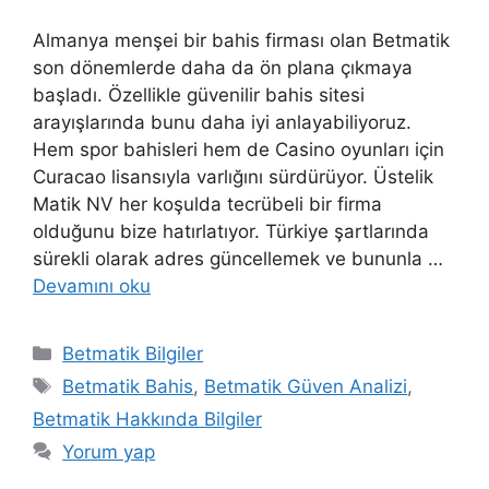
Almanya menşei bir bahis firması olan Betmatik
son dönemlerde daha da ön plana çıkmaya
başladı. Özellikle güvenilir bahis sitesi
arayışlarında bunu daha iyi anlayabiliyoruz.
Hem spor bahisleri hem de Casino oyunları için
Curacao lisansıyla varlığını sürdürüyor. Üstelik
Matik NV her koşulda tecrübeli bir firma
olduğunu bize hatırlatıyor. Türkiye şartlarında
sürekli olarak adres güncellemek ve bununla …
Devamını oku
Kategoriler
Betmatik Bilgiler
Etiketler
Betmatik Bahis
,
Betmatik Güven Analizi
,
Betmatik Hakkında Bilgiler
Yorum yap