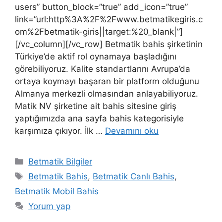
users” button_block=”true” add_icon=”true”
link=”url:http%3A%2F%2Fwww.betmatikegiris.c
om%2Fbetmatik-giris||target:%20_blank|”]
[/vc_column][/vc_row] Betmatik bahis şirketinin
Türkiye’de aktif rol oynamaya başladığını
görebiliyoruz. Kalite standartlarını Avrupa’da
ortaya koymayı başaran bir platform olduğunu
Almanya merkezli olmasından anlayabiliyoruz.
Matik NV şirketine ait bahis sitesine giriş
yaptığımızda ana sayfa bahis kategorisiyle
karşımıza çıkıyor. İlk …
Devamını oku
Kategoriler
Betmatik Bilgiler
Etiketler
Betmatik Bahis
,
Betmatik Canlı Bahis
,
Betmatik Mobil Bahis
Yorum yap