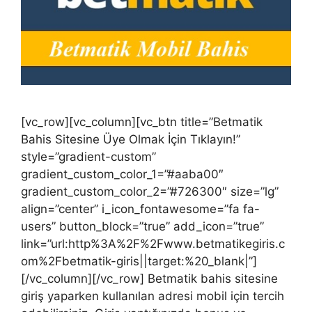
[vc_row][vc_column][vc_btn title=”Betmatik
Bahis Sitesine Üye Olmak İçin Tıklayın!”
style=”gradient-custom”
gradient_custom_color_1=”#aaba00″
gradient_custom_color_2=”#726300″ size=”lg”
align=”center” i_icon_fontawesome=”fa fa-
users” button_block=”true” add_icon=”true”
link=”url:http%3A%2F%2Fwww.betmatikegiris.c
om%2Fbetmatik-giris||target:%20_blank|”]
[/vc_column][/vc_row] Betmatik bahis sitesine
giriş yaparken kullanılan adresi mobil için tercih