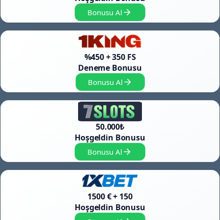
Bonusu Al
%450 + 350 FS
Deneme Bonusu
Bonusu Al
50.000₺
Hoşgeldin Bonusu
Bonusu Al
1500 € + 150
Hoşgeldin Bonusu