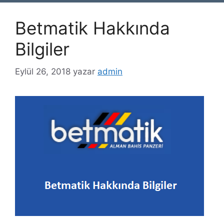
Betmatik Hakkında
Bilgiler
Eylül 26, 2018
yazar
admin