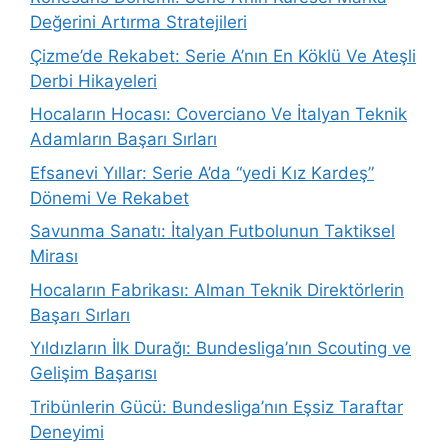
Değerini Artırma Stratejileri
Çizme’de Rekabet: Serie A’nın En Köklü Ve Ateşli
Derbi Hikayeleri
Hocaların Hocası: Coverciano Ve İtalyan Teknik
Adamların Başarı Sırları
Efsanevi Yıllar: Serie A’da “yedi Kız Kardeş”
Dönemi Ve Rekabet
Savunma Sanatı: İtalyan Futbolunun Taktiksel
Mirası
Hocaların Fabrikası: Alman Teknik Direktörlerin
Başarı Sırları
Yıldızların İlk Durağı: Bundesliga’nın Scouting ve
Gelişim Başarısı
Tribünlerin Gücü: Bundesliga’nın Eşsiz Taraftar
Deneyimi