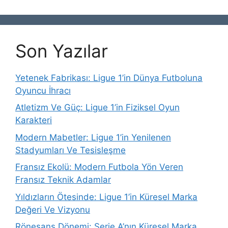
Son Yazılar
Yetenek Fabrikası: Ligue 1’in Dünya Futboluna
Oyuncu İhracı
Atletizm Ve Güç: Ligue 1’in Fiziksel Oyun
Karakteri
Modern Mabetler: Ligue 1’in Yenilenen
Stadyumları Ve Tesisleşme
Fransız Ekolü: Modern Futbola Yön Veren
Fransız Teknik Adamlar
Yıldızların Ötesinde: Ligue 1’in Küresel Marka
Değeri Ve Vizyonu
Rönesans Dönemi: Serie A’nın Küresel Marka