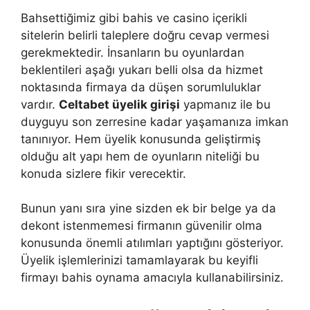
Bahsettiğimiz gibi bahis ve casino içerikli
sitelerin belirli taleplere doğru cevap vermesi
gerekmektedir. İnsanların bu oyunlardan
beklentileri aşağı yukarı belli olsa da hizmet
noktasında firmaya da düşen sorumluluklar
vardır.
Celtabet üyelik girişi
yapmanız ile bu
duyguyu son zerresine kadar yaşamanıza imkan
tanınıyor. Hem üyelik konusunda geliştirmiş
olduğu alt yapı hem de oyunların niteliği bu
konuda sizlere fikir verecektir.
Bunun yanı sıra yine sizden ek bir belge ya da
dekont istenmemesi firmanın güvenilir olma
konusunda önemli atılımları yaptığını gösteriyor.
Üyelik işlemlerinizi tamamlayarak bu keyifli
firmayı bahis oynama amacıyla kullanabilirsiniz.