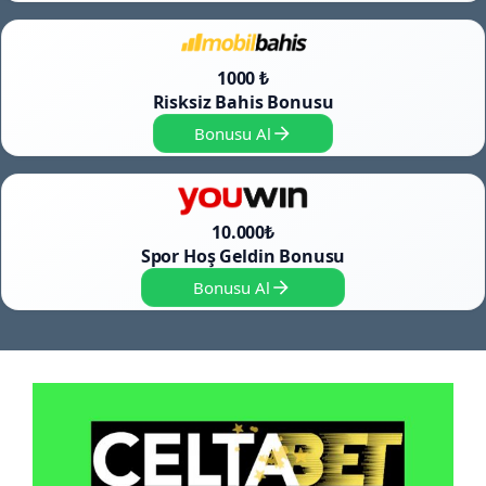
1000 ₺
Risksiz Bahis Bonusu
Bonusu Al
10.000₺
Spor Hoş Geldin Bonusu
Bonusu Al