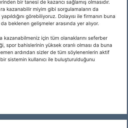
lerinden bir tanesi de kazancı sağlamış olmasıdır.
ra kazanabilir miyim gibi sorgulamaların da
yapıldığını görebiliyoruz. Dolayısı ile firmanın buna
da beklenen gelişmeler arasında yer alıyor.
 para kazanabilmeniz için tüm olanaklarını seferber
liği, spor bahislerinin yüksek oranlı olması da buna
hemen ardından sizler de tüm söylenenlerin aktif
bir sistemin kullanıcı ile buluşturulduğunu