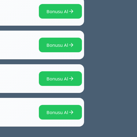
Bonusu Al
Bonusu Al
Bonusu Al
Bonusu Al