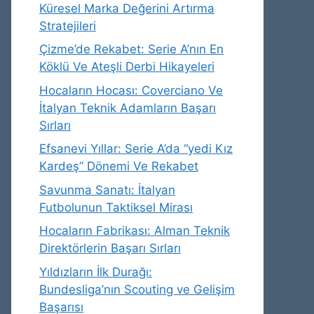
Küresel Marka Değerini Artırma
Stratejileri
Çizme’de Rekabet: Serie A’nın En
Köklü Ve Ateşli Derbi Hikayeleri
Hocaların Hocası: Coverciano Ve
İtalyan Teknik Adamların Başarı
Sırları
Efsanevi Yıllar: Serie A’da “yedi Kız
Kardeş” Dönemi Ve Rekabet
Savunma Sanatı: İtalyan
Futbolunun Taktiksel Mirası
Hocaların Fabrikası: Alman Teknik
Direktörlerin Başarı Sırları
Yıldızların İlk Durağı:
Bundesliga’nın Scouting ve Gelişim
Başarısı