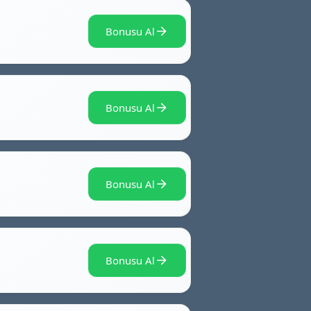
Bonusu Al
Bonusu Al
Bonusu Al
Bonusu Al