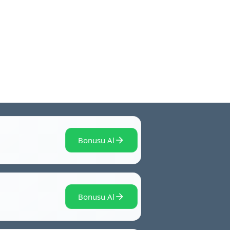
Bonusu Al
Bonusu Al