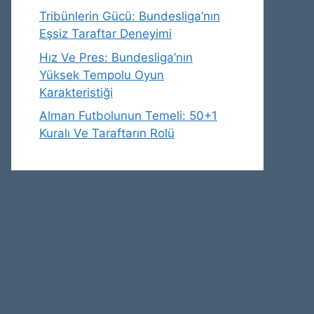
Tribünlerin Gücü: Bundesliga’nın
Eşsiz Taraftar Deneyimi
Hız Ve Pres: Bundesliga’nın
Yüksek Tempolu Oyun
Karakteristiği
Alman Futbolunun Temeli: 50+1
Kuralı Ve Taraftarın Rolü