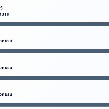
FS
nusu
Bonusu
Bonusu
Bonusu