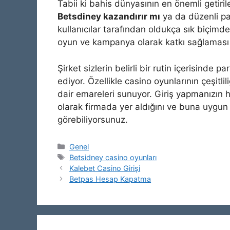
Tabii ki bahis dünyasının en önemli getiri
Betsdiney kazandırır mı
ya da düzenli pa
kullanıcılar tarafından oldukça sık biçimde 
oyun ve kampanya olarak katkı sağlaması 
Şirket sizlerin belirli bir rutin içerisinde
ediyor. Özellikle casino oyunlarının çeşitli
dair emareleri sunuyor. Giriş yapmanızın 
olarak firmada yer aldığını ve buna uygun 
görebiliyorsunuz.
Kategoriler
Genel
Etiketler
Betsidney casino oyunları
Kalebet Casino Girişi
Betpas Hesap Kapatma