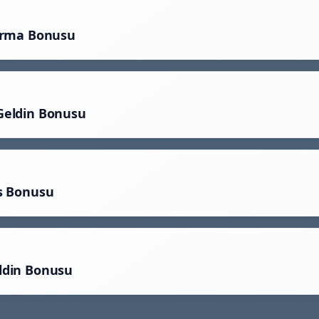
tırma Bonusu
Geldin Bonusu
is Bonusu
ldin Bonusu