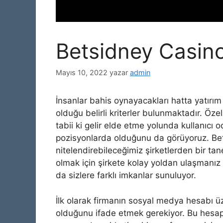
Betsidney Casino
Mayıs 10, 2022
yazar
admin
İnsanlar bahis oynayacakları hatta yatırı
olduğu belirli kriterler bulunmaktadır. Ö
tabii ki gelir elde etme yolunda kullanıcı 
pozisyonlarda olduğunu da görüyoruz. Bet
nitelendirebileceğimiz şirketlerden bir tan
olmak için şirkete kolay yoldan ulaşmanı
da sizlere farklı imkanlar sunuluyor.
İlk olarak firmanın sosyal medya hesabı ü
olduğunu ifade etmek gerekiyor. Bu hesapla