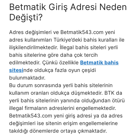
Betmatik Giriş Adresi Neden
Değişti?
Adres değişimleri ve Betmatik543.com yeni
adres kullanımları Türkiye’deki bahis kuralları ile
ilişkilendirilmektedir. İllegal bahis siteleri yerli
bahis sitelerine göre daha çok tercih
edilmektedir. Çünkü özellikle
Betmatik bahis
sitesi
nde oldukça fazla oyun çeşidi
bulunmaktadır.
Bu durum sonrasında yerli bahis sitelerinin
kullanım oranları oldukça düşmektedir. BTK da
yerli bahis sitelerinin yanında olduğundan ötürü
illegal firmaların adreslerini engellemektedir.
Betmatik543.com yeni giriş adresi ya da adres
değişimleri ise sitenin erişim engellemelerine
takıldığı dönemlerde ortaya çıkmaktadır.