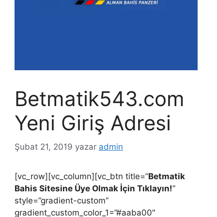
Betmatik543.com
Yeni Giriş Adresi
Şubat 21, 2019
yazar
admin
[vc_row][vc_column][vc_btn title=”
Betmatik
Bahis Sitesine Üye Olmak İçin Tıklayın!
”
style=”gradient-custom”
gradient_custom_color_1=”#aaba00″