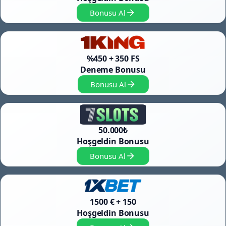
Bonusu Al
%450 + 350 FS
Deneme Bonusu
Bonusu Al
50.000₺
Hoşgeldin Bonusu
Bonusu Al
1500 € + 150
Hoşgeldin Bonusu