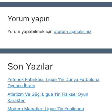
Yorum yapın
Yorum yapabilmek için
oturum açmalısınız
.
Son Yazılar
Yetenek Fabrikası: Ligue 1’in Dünya Futboluna
Oyuncu İhracı
Atletizm Ve Güç: Ligue 1’in Fiziksel Oyun
Karakteri
Modern Mabetler: Ligue 1’in Yenilenen