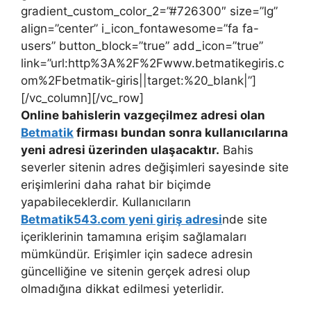
gradient_custom_color_2=”#726300″ size=”lg”
align=”center” i_icon_fontawesome=”fa fa-
users” button_block=”true” add_icon=”true”
link=”url:http%3A%2F%2Fwww.betmatikegiris.c
om%2Fbetmatik-giris||target:%20_blank|”]
[/vc_column][/vc_row]
Online bahislerin vazgeçilmez adresi olan
Betmatik
firması bundan sonra kullanıcılarına
yeni adresi üzerinden ulaşacaktır.
Bahis
severler sitenin adres değişimleri sayesinde site
erişimlerini daha rahat bir biçimde
yapabileceklerdir. Kullanıcıların
Betmatik543.com yeni giriş adresi
nde site
içeriklerinin tamamına erişim sağlamaları
mümkündür. Erişimler için sadece adresin
güncelliğine ve sitenin gerçek adresi olup
olmadığına dikkat edilmesi yeterlidir.