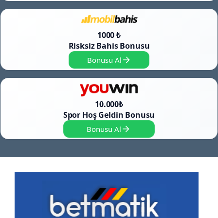
1000 ₺
Risksiz Bahis Bonusu
Bonusu Al
10.000₺
Spor Hoş Geldin Bonusu
Bonusu Al