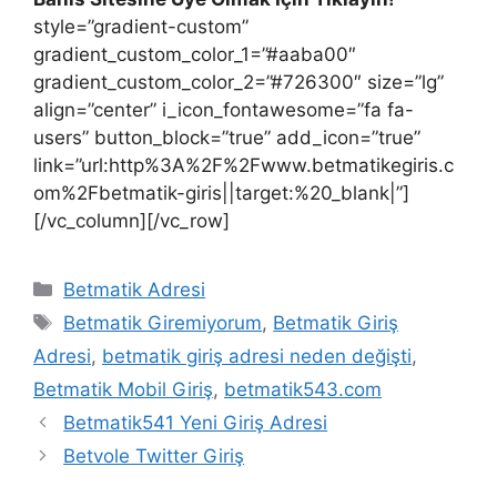
style=”gradient-custom”
gradient_custom_color_1=”#aaba00″
gradient_custom_color_2=”#726300″ size=”lg”
align=”center” i_icon_fontawesome=”fa fa-
users” button_block=”true” add_icon=”true”
link=”url:http%3A%2F%2Fwww.betmatikegiris.c
om%2Fbetmatik-giris||target:%20_blank|”]
[/vc_column][/vc_row]
Kategoriler
Betmatik Adresi
Etiketler
Betmatik Giremiyorum
,
Betmatik Giriş
Adresi
,
betmatik giriş adresi neden değişti
,
Betmatik Mobil Giriş
,
betmatik543.com
Betmatik541 Yeni Giriş Adresi
Betvole Twitter Giriş