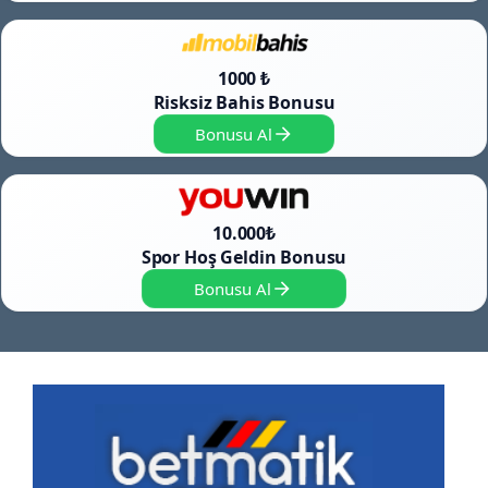
1000 ₺
Risksiz Bahis Bonusu
Bonusu Al
10.000₺
Spor Hoş Geldin Bonusu
Bonusu Al