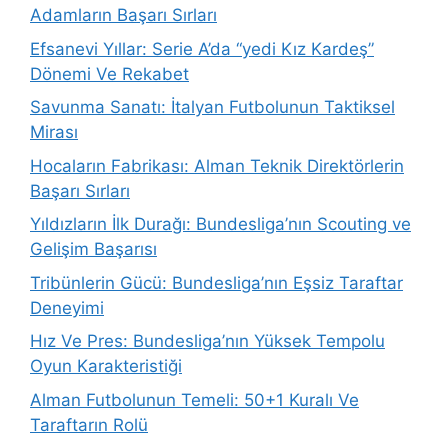
Adamların Başarı Sırları
Efsanevi Yıllar: Serie A’da “yedi Kız Kardeş”
Dönemi Ve Rekabet
Savunma Sanatı: İtalyan Futbolunun Taktiksel
Mirası
Hocaların Fabrikası: Alman Teknik Direktörlerin
Başarı Sırları
Yıldızların İlk Durağı: Bundesliga’nın Scouting ve
Gelişim Başarısı
Tribünlerin Gücü: Bundesliga’nın Eşsiz Taraftar
Deneyimi
Hız Ve Pres: Bundesliga’nın Yüksek Tempolu
Oyun Karakteristiği
Alman Futbolunun Temeli: 50+1 Kuralı Ve
Taraftarın Rolü