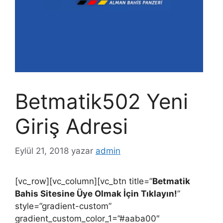
Betmatik502 Yeni
Giriş Adresi
Eylül 21, 2018
yazar
admin
[vc_row][vc_column][vc_btn title=”
Betmatik
Bahis Sitesine Üye Olmak İçin Tıklayın!
”
style=”gradient-custom”
gradient_custom_color_1=”#aaba00″