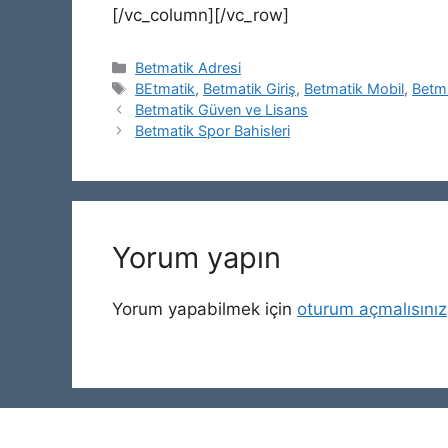
[/vc_column][/vc_row]
Kategoriler
Betmatik Adresi
Etiketler
BEtmatik
,
Betmatik Giriş
,
Betmatik Mobil
,
Betma
Betmatik Güven ve Lisans
Betmatik Spor Bahisleri
Yorum yapın
Yorum yapabilmek için
oturum açmalısınız