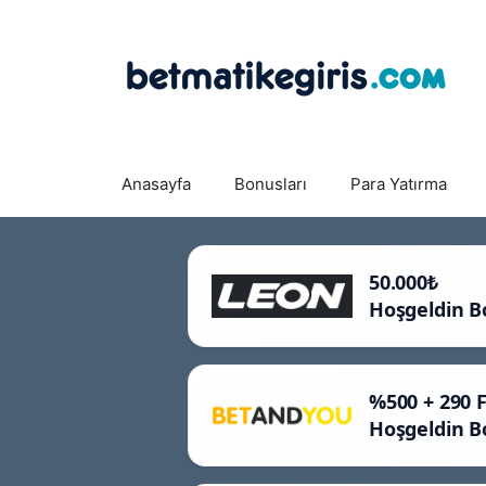
İçeriğe
atla
Anasayfa
Bonusları
Para Yatırma
50.000₺
Hoşgeldin 
%500 + 290 
Hoşgeldin 