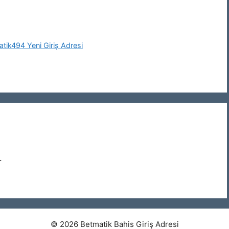
tik494 Yeni Giriş Adresi
.
© 2026 Betmatik Bahis Giriş Adresi