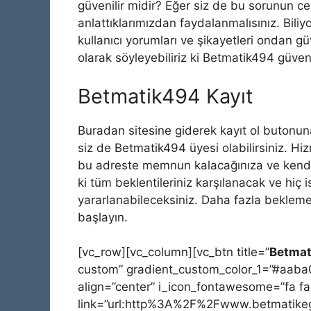
güvenilir midir? Eğer siz de bu sorunun ce
anlattıklarımızdan faydalanmalısınız. Biliy
kullanıcı yorumları ve şikayetleri ondan
olarak söyleyebiliriz ki Betmatik494 güve
Betmatik494 Kayıt
Buradan sitesine giderek kayıt ol butonun
siz de Betmatik494 üyesi olabilirsiniz. 
bu adreste memnun kalacağınıza ve kendin
ki tüm beklentileriniz karşılanacak ve hiç
yararlanabileceksiniz. Daha fazla beklem
başlayın.
[vc_row][vc_column][vc_btn title=”
Betmat
custom” gradient_custom_color_1=”#aaba
align=”center” i_icon_fontawesome=”fa fa
link=”url:http%3A%2F%2Fwww.betmatikegi