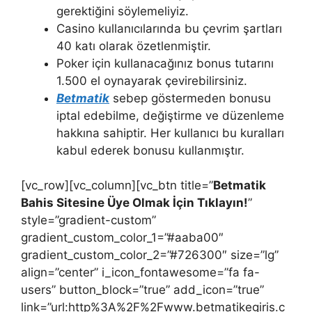
gerektiğini söylemeliyiz.
Casino kullanıcılarında bu çevrim şartları
40 katı olarak özetlenmiştir.
Poker için kullanacağınız bonus tutarını
1.500 el oynayarak çevirebilirsiniz.
Betmatik
sebep göstermeden bonusu
iptal edebilme, değiştirme ve düzenleme
hakkına sahiptir. Her kullanıcı bu kuralları
kabul ederek bonusu kullanmıştır.
[vc_row][vc_column][vc_btn title=”
Betmatik
Bahis Sitesine Üye Olmak İçin Tıklayın!
”
style=”gradient-custom”
gradient_custom_color_1=”#aaba00″
gradient_custom_color_2=”#726300″ size=”lg”
align=”center” i_icon_fontawesome=”fa fa-
users” button_block=”true” add_icon=”true”
link=”url:http%3A%2F%2Fwww.betmatikegiris.c