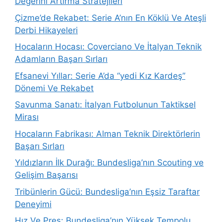
Değerini Artırma Stratejileri
Çizme’de Rekabet: Serie A’nın En Köklü Ve Ateşli
Derbi Hikayeleri
Hocaların Hocası: Coverciano Ve İtalyan Teknik
Adamların Başarı Sırları
Efsanevi Yıllar: Serie A’da “yedi Kız Kardeş”
Dönemi Ve Rekabet
Savunma Sanatı: İtalyan Futbolunun Taktiksel
Mirası
Hocaların Fabrikası: Alman Teknik Direktörlerin
Başarı Sırları
Yıldızların İlk Durağı: Bundesliga’nın Scouting ve
Gelişim Başarısı
Tribünlerin Gücü: Bundesliga’nın Eşsiz Taraftar
Deneyimi
Hız Ve Pres: Bundesliga’nın Yüksek Tempolu