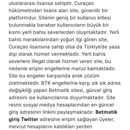
uluslararası lisansa sahiptir. Curaçao
hükümetinden lisans alan site, güvenilir bir
platformdur. Sitenin geniş bir kullanıcı kitlesi
bulunmakla beraber kullanıcıların büyük bir
kısmı yerli bahis severlerden oluşmaktadır. Yerli
bahis meraklılarından yoğun ilgi gören site,
Curaçao lisansına sahip olsa da Türkiye’de yasa
dışı olarak hizmet vermektedir. Yerli bahis
severlere illegal olarak hizmet veren site, bu
nedenle erişim engellerine maruz kalmaktadır.
Site bu engeller karşısında anlık çözüm
üretmektedir. BTK engellerine karşı sık sık adres
değişikliği yapan Betmatik sitesi, güncel giriş
adresini ise kullanıcılarına duyurmaktadır. Site
resmi sosyal medya hesaplarından en güncel
giriş adresinin linkini paylaşmaktadır.
Betmatik
giriş Twitter
adresine erişim sağlayan üyeler,
mevcut hesaplarını kaldıkları yerden