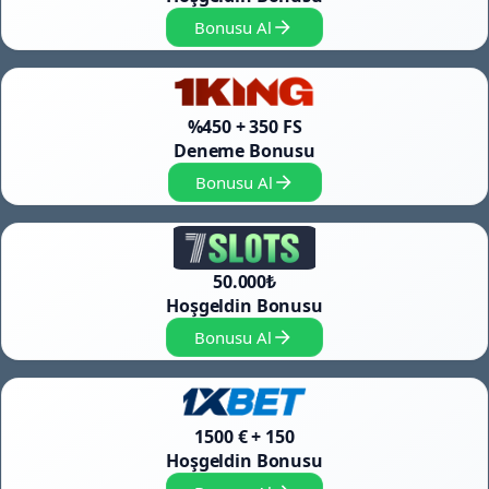
Bonusu Al
%450 + 350 FS
Deneme Bonusu
Bonusu Al
50.000₺
Hoşgeldin Bonusu
Bonusu Al
1500 € + 150
Hoşgeldin Bonusu