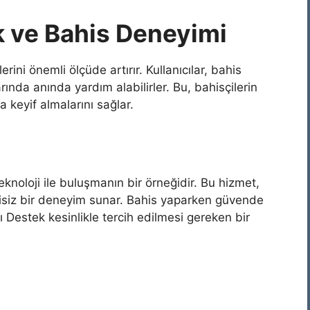
k ve Bahis Deneyimi
rini önemli ölçüde artırır. Kullanıcılar, bahis
rında anında yardım alabilirler. Bu, bahisçilerin
 keyif almalarını sağlar.
knoloji ile buluşmanın bir örneğidir. Bu hizmet,
sintisiz bir deneyim sunar. Bahis yaparken güvende
ı Destek kesinlikle tercih edilmesi gereken bir