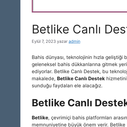
Betlike Canlı Des
Eylül 7, 2023
yazar
admin
Bahis dünyası, teknolojinin hızla geliştiği b
geleneksel bahis dükkanlarına gitmek yeri
ediyorlar. Betlike Canlı Destek, bu teknol
makalede,
Betlike Canlı Destek
hizmetinin
sunduğu faydaları ele alacağız.
Betlike Canlı Deste
Betlike
, çevrimiçi bahis platformları aras
memnuniyetine büyük önem verir. Betlike Can