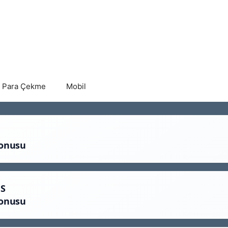
Para Çekme
Mobil
Bonusu
FS
Bonusu