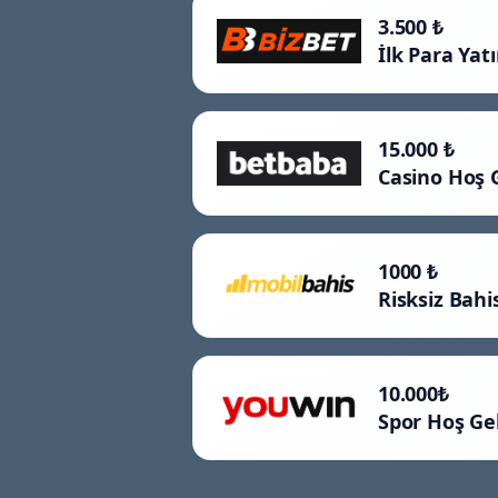
3.500 ₺
İlk Para Ya
15.000 ₺
Casino Hoş 
1000 ₺
Risksiz Bah
10.000₺
Spor Hoş Ge