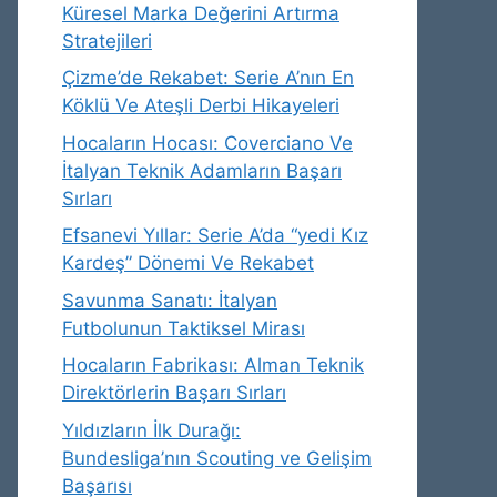
Küresel Marka Değerini Artırma
Stratejileri
Çizme’de Rekabet: Serie A’nın En
Köklü Ve Ateşli Derbi Hikayeleri
Hocaların Hocası: Coverciano Ve
İtalyan Teknik Adamların Başarı
Sırları
Efsanevi Yıllar: Serie A’da “yedi Kız
Kardeş” Dönemi Ve Rekabet
Savunma Sanatı: İtalyan
Futbolunun Taktiksel Mirası
Hocaların Fabrikası: Alman Teknik
Direktörlerin Başarı Sırları
Yıldızların İlk Durağı:
Bundesliga’nın Scouting ve Gelişim
Başarısı