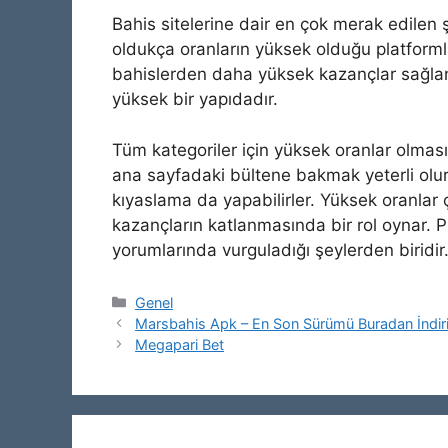
Bahis sitelerine dair en çok merak edilen
oldukça oranların yüksek olduğu platform
bahislerden daha yüksek kazançlar sağlan
yüksek bir yapıdadır.
Tüm kategoriler için yüksek oranlar olması 
ana sayfadaki bültene bakmak yeterli olur. 
kıyaslama da yapabilirler. Yüksek oranlar 
kazançların katlanmasında bir rol oynar. P
yorumlarında vurguladığı şeylerden biridir
Kategoriler
Genel
Marsbahis Apk – En Son Sürümü Buradan İndiri
Megapari Bet