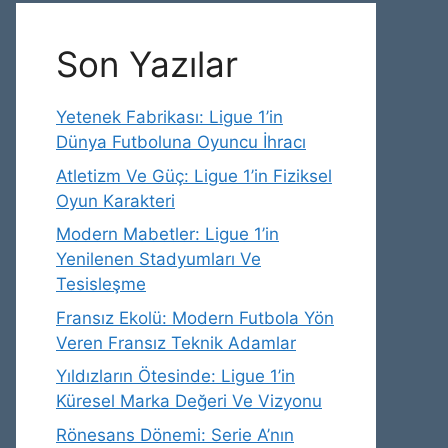
Son Yazılar
Yetenek Fabrikası: Ligue 1’in
Dünya Futboluna Oyuncu İhracı
Atletizm Ve Güç: Ligue 1’in Fiziksel
Oyun Karakteri
Modern Mabetler: Ligue 1’in
Yenilenen Stadyumları Ve
Tesisleşme
Fransız Ekolü: Modern Futbola Yön
Veren Fransız Teknik Adamlar
Yıldızların Ötesinde: Ligue 1’in
Küresel Marka Değeri Ve Vizyonu
Rönesans Dönemi: Serie A’nın