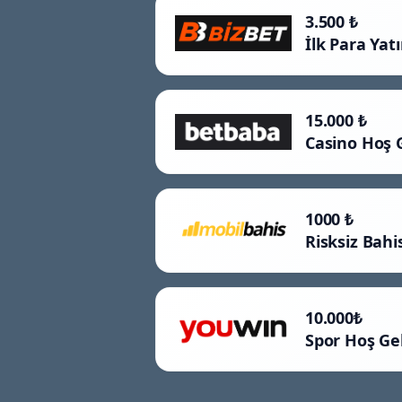
3.500 ₺
İlk Para Ya
15.000 ₺
Casino Hoş 
1000 ₺
Risksiz Bah
10.000₺
Spor Hoş Ge