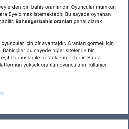
 şeylerden biri bahis oranlarıdır. Oyuncular mümkün
lara üye olmak istemektedir. Bu sayede oynanan
abilir.
Bahsegel bahis oranları
genel olarak
oyuncular için bir avantajdır. Oranları görmek için
Bahisçiler bu sayede diğer siteler ile bir
çeşitli bonuslar ile desteklenmektedir. Bu da
latformun yüksek oranları oyuncuların kullanıcı
.
n!