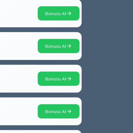
Bonusu Al
Bonusu Al
Bonusu Al
Bonusu Al