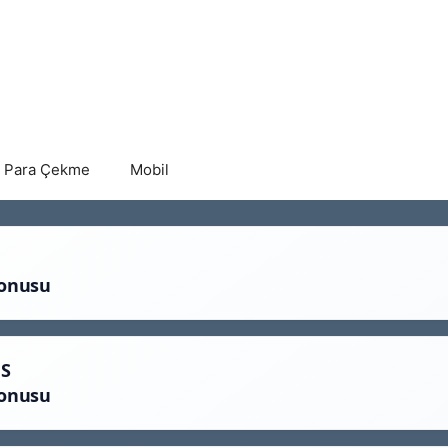
Para Çekme
Mobil
Bonusu
FS
Bonusu