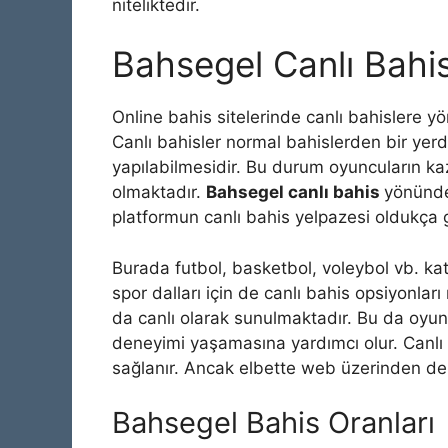
niteliktedir.
Bahsegel Canlı Bahi
Online bahis sitelerinde canlı bahislere yön
Canlı bahisler normal bahislerden bir yerd
yapılabilmesidir. Bu durum oyuncuların ka
olmaktadır.
Bahsegel canlı bahis
yönünden
platformun canlı bahis yelpazesi oldukça g
Burada futbol, basketbol, voleybol vb. kate
spor dalları için de canlı bahis opsiyonlar
da canlı olarak sunulmaktadır. Bu da oyunc
deneyimi yaşamasına yardımcı olur. Canlı 
sağlanır. Ancak elbette web üzerinden de s
Bahsegel Bahis Oranları