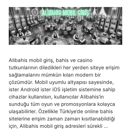
Alibahis mobil giriş, bahis ve casino
tutkunlarının diledikleri her yerden siteye erişim
sağlamalarını mümkün kılan modern bir
çözümdür. Mobil uyumlu altyapısı sayesinde,
ister Android ister iOS işletim sistemine sahip
cihazlar kullanılsın, kullanıcılar Alibahis’in
sunduğu tüm oyun ve promosyonlara kolayca
ulaşabilirler. Özellikle Türkiye’de online bahis
sitelerine erişim zaman zaman kısıtlanabildiği
için, Alibahis mobil giriş adresleri sürekli …