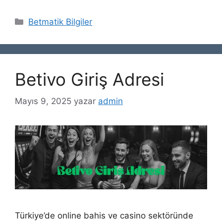
Kategoriler
Betmatik Bilgiler
Betivo Giriş Adresi
Mayıs 9, 2025
yazar
admin
Türkiye’de online bahis ve casino sektöründe