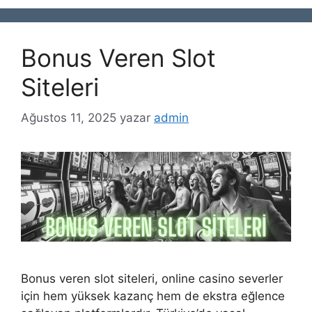
Bonus Veren Slot
Siteleri
Ağustos 11, 2025
yazar
admin
Bonus veren slot siteleri, online casino severler
için hem yüksek kazanç hem de ekstra eğlence