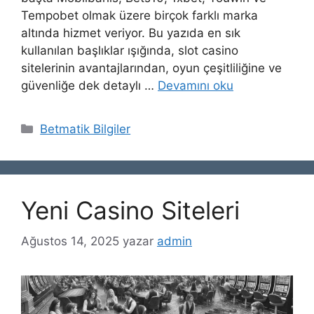
Tempobet olmak üzere birçok farklı marka
altında hizmet veriyor. Bu yazıda en sık
kullanılan başlıklar ışığında, slot casino
sitelerinin avantajlarından, oyun çeşitliliğine ve
güvenliğe dek detaylı …
Devamını oku
Kategoriler
Betmatik Bilgiler
Yeni Casino Siteleri
Ağustos 14, 2025
yazar
admin