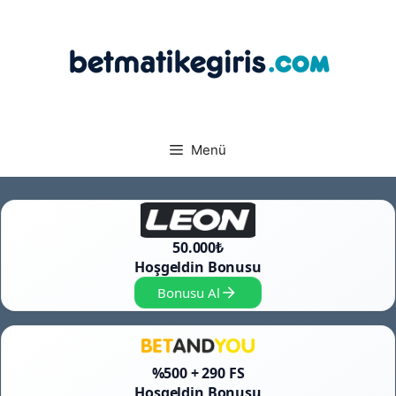
İçeriğe
atla
Menü
50.000₺
Hoşgeldin Bonusu
Bonusu Al
%500 + 290 FS
Hoşgeldin Bonusu