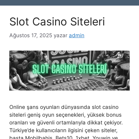
Slot Casino Siteleri
Ağustos 17, 2025
yazar
admin
Online şans oyunları dünyasında slot casino
siteleri geniş oyun seçenekleri, yüksek bonus
oranları ve güvenli ortamlarıyla dikkat çekiyor.
Türkiye’de kullanıcıların ilgisini çeken siteler,
başta Mobilbahis, Bets10, 1xbet, Youwin ve