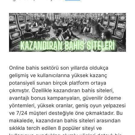
Online bahis sektörü son yıllarda oldukça
gelişmiş ve kullanıcılarına yüksek kazanç
potansiyeli sunan birçok platform ortaya
çıkmıştır. Özellikle kazandıran bahis siteleri,
avantajlı bonus kampanyaları, güvenilir ödeme
yöntemleri, yüksek oranlar, geniş oyun yelpazesi
ve 7/24 müşteri desteğiyle öne çıkmaktadır. Bu
makalede, kazandıran bahis siteleri arasından
sıklıkla tercih edilen 8 popüler siteyi ve