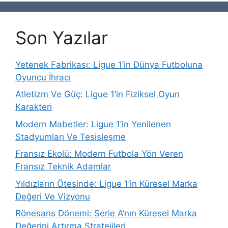
Son Yazılar
Yetenek Fabrikası: Ligue 1’in Dünya Futboluna
Oyuncu İhracı
Atletizm Ve Güç: Ligue 1’in Fiziksel Oyun
Karakteri
Modern Mabetler: Ligue 1’in Yenilenen
Stadyumları Ve Tesisleşme
Fransız Ekolü: Modern Futbola Yön Veren
Fransız Teknik Adamlar
Yıldızların Ötesinde: Ligue 1’in Küresel Marka
Değeri Ve Vizyonu
Rönesans Dönemi: Serie A’nın Küresel Marka
Değerini Artırma Stratejileri