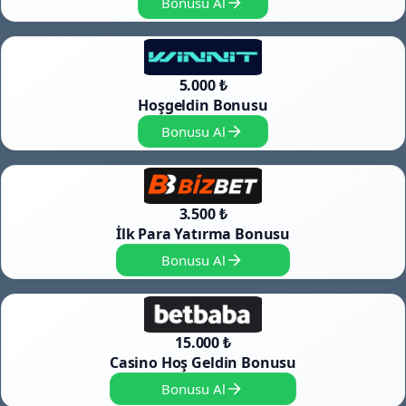
Bonusu Al
5.000 ₺
Hoşgeldin Bonusu
Bonusu Al
3.500 ₺
İlk Para Yatırma Bonusu
Bonusu Al
15.000 ₺
Casino Hoş Geldin Bonusu
Bonusu Al