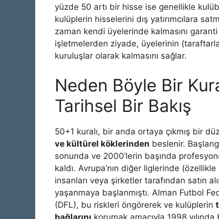
yüzde 50 artı bir hisse ise genellikle kulübü
kulüplerin hisselerini dış yatırımcılara sa
zaman kendi üyelerinde kalmasını garanti alt
işletmelerden ziyade, üyelerinin (taraftarla
kuruluşlar olarak kalmasını sağlar.
Neden Böyle Bir Kur
Tarihsel Bir Bakış
50+1 kuralı, bir anda ortaya çıkmış bir d
ve kültürel köklerinden
beslenir. Başlangı
sonunda ve 2000’lerin başında profesyonel
kaldı. Avrupa’nın diğer liglerinde (özellikl
insanları veya şirketler tarafından satın a
yaşanmaya başlanmıştı. Alman Futbol Fed
(DFL), bu riskleri öngörerek ve kulüplerin
bağlarını
korumak amacıyla 1998 yılında 