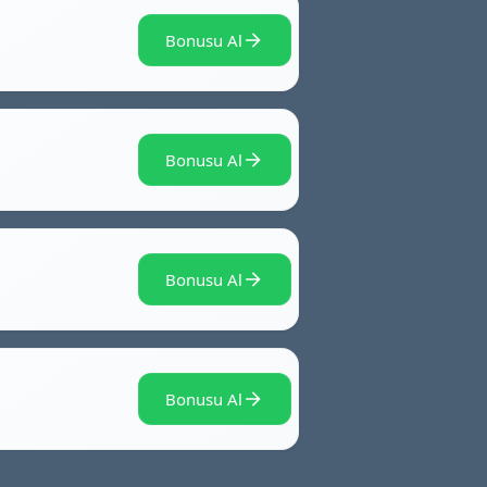
Bonusu Al
Bonusu Al
Bonusu Al
Bonusu Al