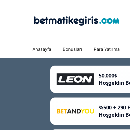
İçeriğe
atla
Anasayfa
Bonusları
Para Yatırma
50.000₺
Hoşgeldin 
%500 + 290 
Hoşgeldin 