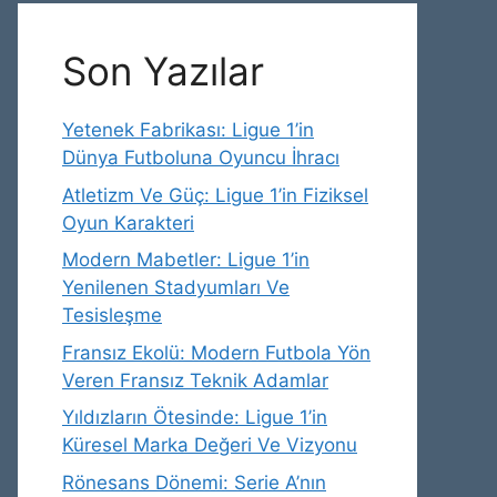
Son Yazılar
Yetenek Fabrikası: Ligue 1’in
Dünya Futboluna Oyuncu İhracı
Atletizm Ve Güç: Ligue 1’in Fiziksel
Oyun Karakteri
Modern Mabetler: Ligue 1’in
Yenilenen Stadyumları Ve
Tesisleşme
Fransız Ekolü: Modern Futbola Yön
Veren Fransız Teknik Adamlar
Yıldızların Ötesinde: Ligue 1’in
Küresel Marka Değeri Ve Vizyonu
Rönesans Dönemi: Serie A’nın