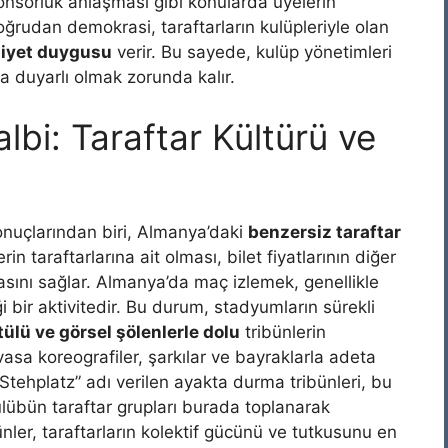
nsorluk anlaşması gibi konularda üyelerin
 doğrudan demokrasi, taraftarların kulüpleriyle olan
diyet duygusu
verir. Bu sayede, kulüp yönetimleri
ha duyarlı olmak zorunda kalır.
bi: Taraftar Kültürü ve
onuçlarından biri, Almanya’daki
benzersiz taraftar
erin taraftarlarına ait olması, bilet fiyatlarının diğer
sını sağlar. Almanya’da maç izlemek, genellikle
 bir aktivitedir. Bu durum, stadyumların sürekli
tülü ve görsel şölenlerle dolu
tribünlerin
asa koreografiler, şarkılar ve bayraklarla adeta
“Stehplatz” adı verilen ayakta durma tribünleri, bu
lübün taraftar grupları burada toplanarak
ünler, taraftarların kolektif gücünü ve tutkusunu en