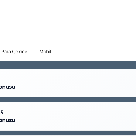
Para Çekme
Mobil
Bonusu
FS
Bonusu