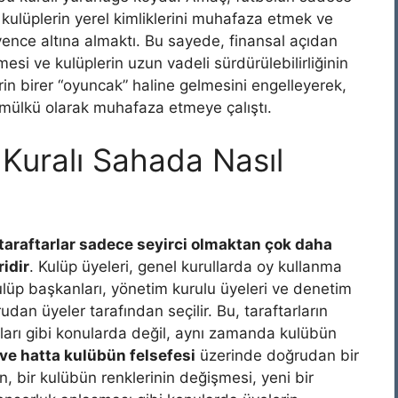
kulüplerin yerel kimliklerini muhafaza etmek ve
üvence altına almaktı. Bu sayede, finansal açıdan
esi ve kulüplerin uzun vadeli sürdürülebilirliğinin
in birer “oyuncak” haline gelmesini engelleyerek,
ın mülkü olarak muhafaza etmeye çalıştı.
Kuralı Sahada Nasıl
taraftarlar sadece seyirci olmaktan çok daha
ridir
. Kulüp üyeleri, genel kurullarda oy kullanma
kulüp başkanları, yönetim kurulu üyeleri ve denetim
udan üyeler tarafından seçilir. Bu, taraftarların
atları gibi konularda değil, aynı zamanda kulübün
ı ve hatta kulübün felsefesi
üzerinde doğrudan bir
n, bir kulübün renklerinin değişmesi, yeni bir