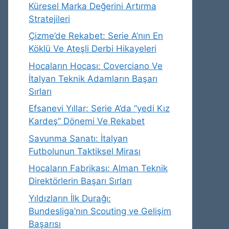
Küresel Marka Değerini Artırma
Stratejileri
Çizme’de Rekabet: Serie A’nın En
Köklü Ve Ateşli Derbi Hikayeleri
Hocaların Hocası: Coverciano Ve
İtalyan Teknik Adamların Başarı
Sırları
Efsanevi Yıllar: Serie A’da “yedi Kız
Kardeş” Dönemi Ve Rekabet
Savunma Sanatı: İtalyan
Futbolunun Taktiksel Mirası
Hocaların Fabrikası: Alman Teknik
Direktörlerin Başarı Sırları
Yıldızların İlk Durağı:
Bundesliga’nın Scouting ve Gelişim
Başarısı